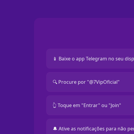
📱 Baixe o app Telegram no seu disp
🔍 Procure por "@7VipOficial"
👆 Toque em "Entrar" ou "Join"
🔔 Ative as notificações para não p