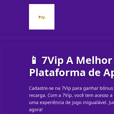
📱 7Vip A Melhor
Plataforma de A
Cadastre-se na 7Vip para ganhar bônus
recarga. Com a 7Vip, você tem acesso a
uma experiência de jogo inigualável. J
agora!