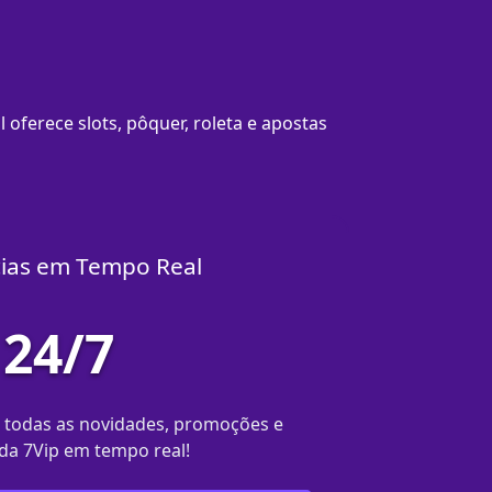
oferece slots, pôquer, roleta e apostas
cias em Tempo Real
24/7
e todas as novidades, promoções e
da 7Vip em tempo real!