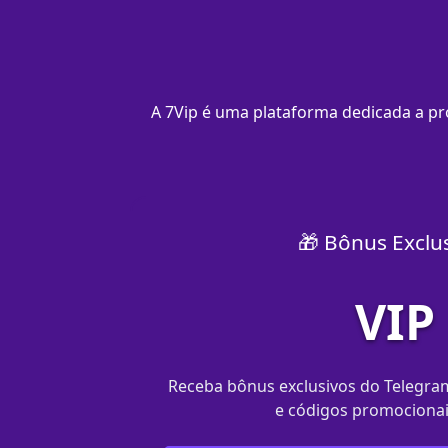
A 7Vip é uma plataforma dedicada a pro
🎁 Bônus Exclu
VIP
Receba bônus exclusivos do Telegra
e códigos promocionai