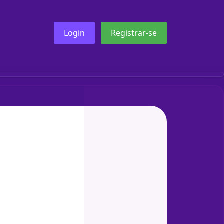
Login
Registrar-se