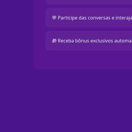
💬 Participe das conversas e interaj
🎁 Receba bônus exclusivos autom