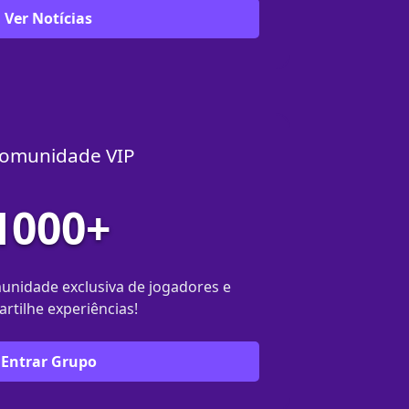
Ver Notícias
Comunidade VIP
1000+
unidade exclusiva de jogadores e
rtilhe experiências!
Entrar Grupo