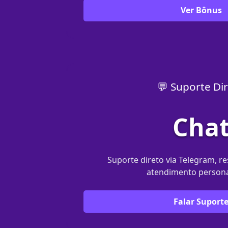
Ver Bônus
💬 Suporte Di
Cha
Suporte direto via Telegram, r
atendimento persona
Falar Suport