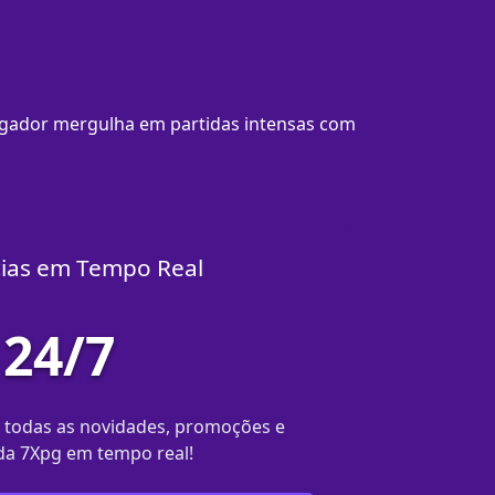
ogador mergulha em partidas intensas com
cias em Tempo Real
24/7
e todas as novidades, promoções e
da 7Xpg em tempo real!