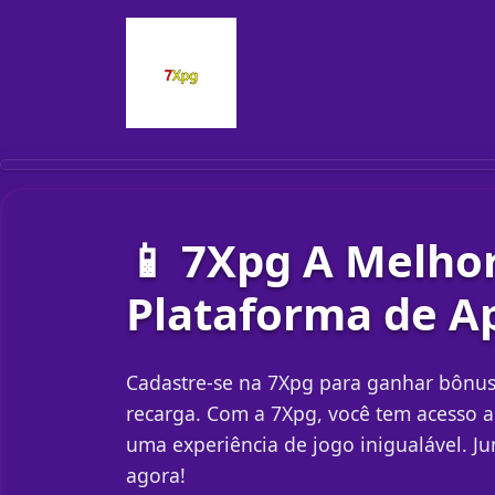
📱 7Xpg A Melho
Plataforma de A
Cadastre-se na 7Xpg para ganhar bônus
recarga. Com a 7Xpg, você tem acesso a
uma experiência de jogo inigualável. J
agora!