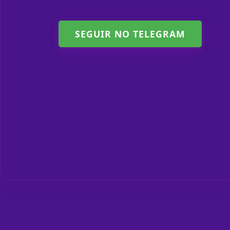
SEGUIR NO TELEGRAM