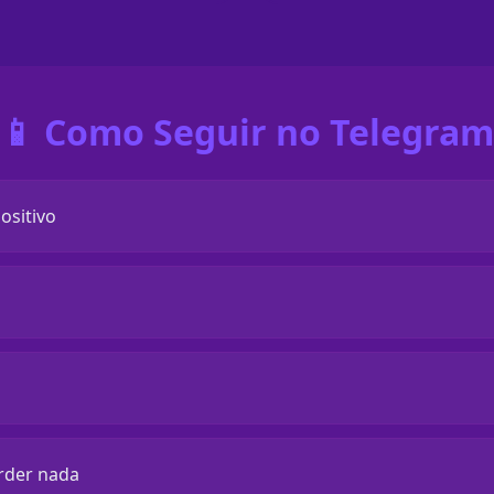
📱 Como Seguir no Telegram
ositivo
erder nada