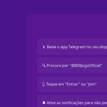
📱 Baixe o app Telegram no seu disp
🔍 Procure por "@800JogoOficial"
👆 Toque em "Entrar" ou "Join"
🔔 Ative as notificações para não p