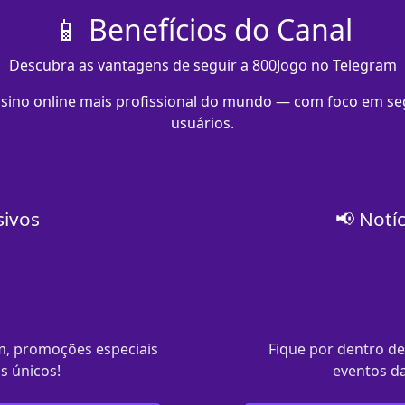
📱 Benefícios do Canal
Descubra as vantagens de seguir a 800Jogo no Telegram
sino online mais profissional do mundo — com foco em seg
usuários.
sivos
📢 Notí
m, promoções especiais
Fique por dentro d
s únicos!
eventos d