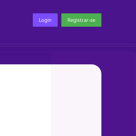
Login
Registrar-se