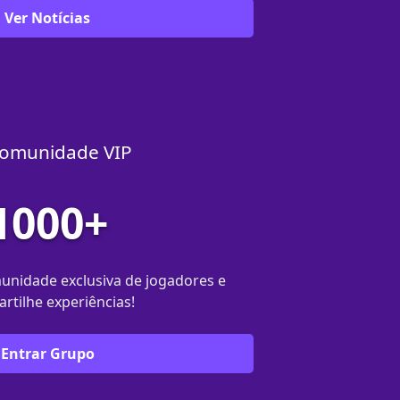
Ver Notícias
Comunidade VIP
1000+
unidade exclusiva de jogadores e
rtilhe experiências!
Entrar Grupo