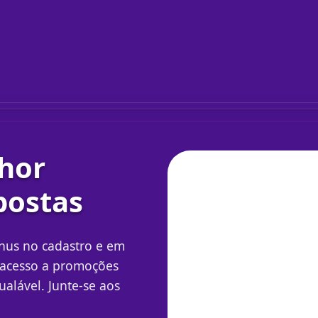
lhor
postas
nus no cadastro e em
 acesso a promoções
ualável. Junte-se aos