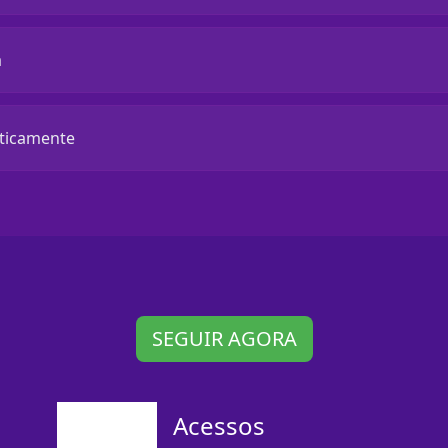
a
aticamente
SEGUIR AGORA
Acessos