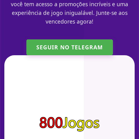
você tem acesso a promoções incríveis e uma
experiência de jogo inigualável. Junte-se aos
vencedores agora!
SEGUIR NO TELEGRAM