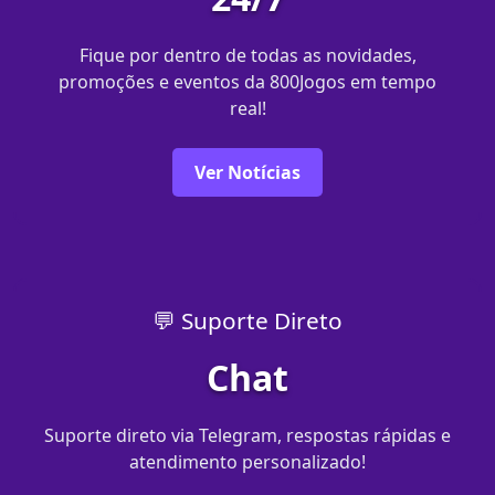
Fique por dentro de todas as novidades,
promoções e eventos da 800Jogos em tempo
real!
Ver Notícias
💬 Suporte Direto
Chat
Suporte direto via Telegram, respostas rápidas e
atendimento personalizado!