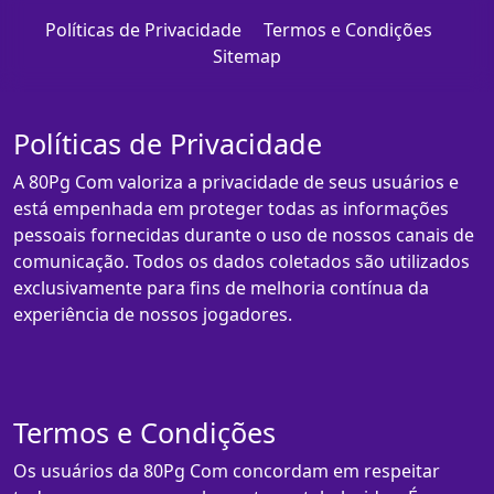
Políticas de Privacidade
Termos e Condições
Sitemap
Políticas de Privacidade
A 80Pg Com valoriza a privacidade de seus usuários e
está empenhada em proteger todas as informações
pessoais fornecidas durante o uso de nossos canais de
comunicação. Todos os dados coletados são utilizados
exclusivamente para fins de melhoria contínua da
experiência de nossos jogadores.
Termos e Condições
Os usuários da 80Pg Com concordam em respeitar