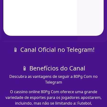
📱 Canal Oficial no Telegram!
📱 Benefícios do Canal
Descubra as vantagens de seguir a 80Pg Com no
Telegram
O cassino online 80Pg Com oferece uma grande
variedade de esportes para os jogadores apostarem,
incluindo, mas não se limitando a: Futebol,