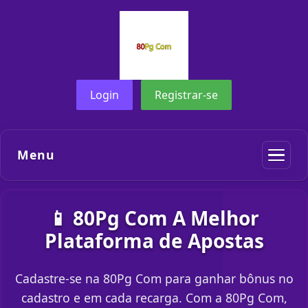
Login
Registrar-se
Menu
📱 80Pg Com A Melhor
Plataforma de Apostas
Cadastre-se na 80Pg Com para ganhar bônus no
cadastro e em cada recarga. Com a 80Pg Com,