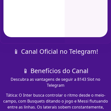
📱 Canal Oficial no Telegram!
📱 Benefícios do Canal
Descubra as vantagens de seguir a 8143 Slot no
Telegram
Tática: O Inter busca controlar o ritmo desde o meio-
campo, com Busquets ditando o jogo e Messi flutuando
entre as linhas. Os laterais sobem constantemente,