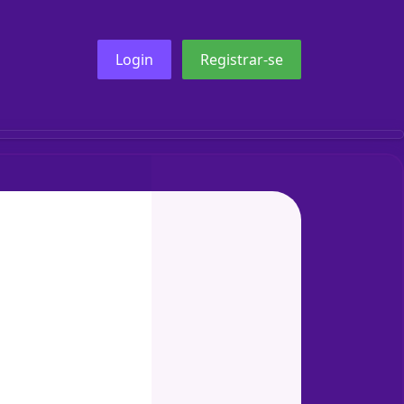
Login
Registrar-se