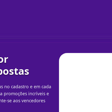
or
postas
us no cadastro e em cada
a promoções incríveis e
unte-se aos vencedores