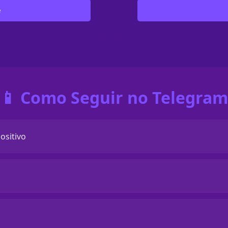
e
📱 Como Seguir no Telegram
ositivo