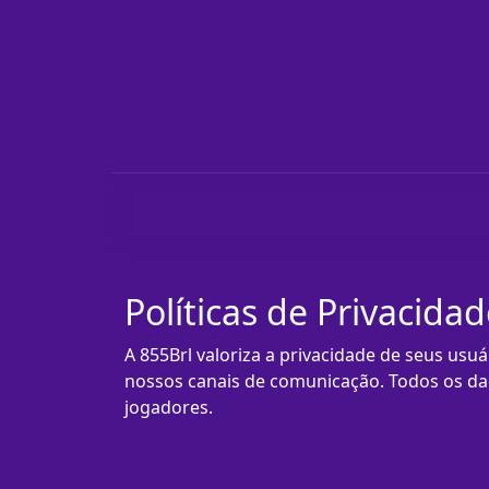
Políticas de Privacida
A 855Brl valoriza a privacidade de seus us
nossos canais de comunicação. Todos os dad
jogadores.