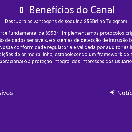
📱 Benefícios do Canal
Descubra as vantagens de seguir a 855Brl no Telegram
erce fundamental da 855Brl. Implementamos protocolos crip
ão de dados sensíveis, e sistemas de detecção de intrusã
ssa conformidade regulatória é validada por auditorias in
sdições de primeira linha, estabelecendo um framework de 
peracional e a proteção integral dos interesses dos usuário
sivos
📢 Notí