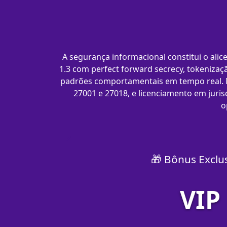
A segurança informacional constitui o alic
1.3 com perfect forward secrecy, tokenizaç
padrões comportamentais em tempo real. No
27001 e 27018, e licenciamento em juri
o
🎁 Bônus Exclu
VIP