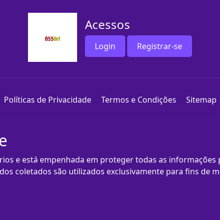
Acessos
Login
Registrar-se
Políticas de Privacidade
Termos e Condições
Sitemap
de
uários e está empenhada em proteger todas as informações 
os coletados são utilizados exclusivamente para fins de m