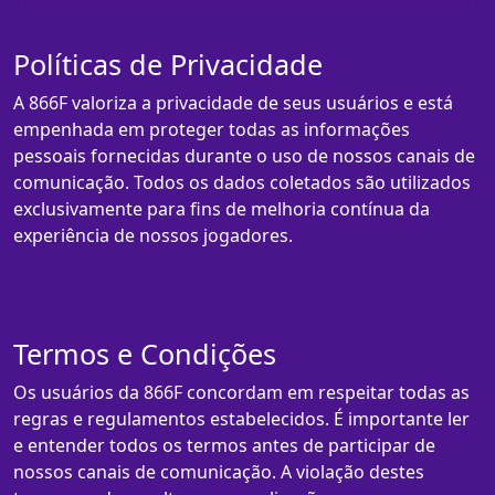
Políticas de Privacidade
A 866F valoriza a privacidade de seus usuários e está
empenhada em proteger todas as informações
pessoais fornecidas durante o uso de nossos canais de
comunicação. Todos os dados coletados são utilizados
exclusivamente para fins de melhoria contínua da
experiência de nossos jogadores.
Termos e Condições
Os usuários da 866F concordam em respeitar todas as
regras e regulamentos estabelecidos. É importante ler
e entender todos os termos antes de participar de
nossos canais de comunicação. A violação destes