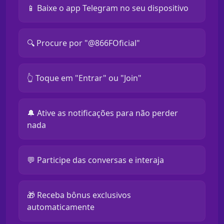
📱 Baixe o app Telegram no seu dispositivo
🔍 Procure por "@866FOficial"
👆 Toque em "Entrar" ou "Join"
🔔 Ative as notificações para não perder
nada
💬 Participe das conversas e interaja
🎁 Receba bônus exclusivos
automaticamente