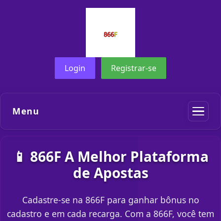
Login
Registrar-se
Menu
📱 866F A Melhor Plataforma
de Apostas
Cadastre-se na 866F para ganhar bônus no
cadastro e em cada recarga. Com a 866F, você tem