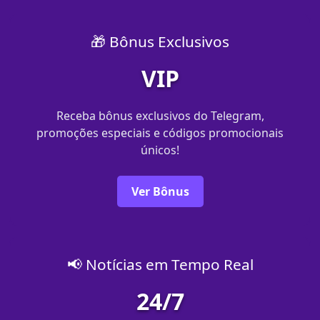
🎁 Bônus Exclusivos
VIP
Receba bônus exclusivos do Telegram,
promoções especiais e códigos promocionais
únicos!
Ver Bônus
📢 Notícias em Tempo Real
24/7