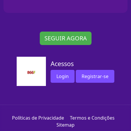
SEGUIR AGORA
Acessos
Login
Registrar-se
Políticas de Privacidade
Termos e Condições
Sitemap