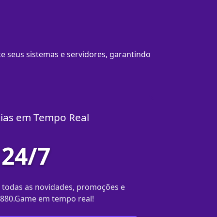
te seus sistemas e servidores, garantindo
cias em Tempo Real
24/7
e todas as novidades, promoções e
 880.Game em tempo real!