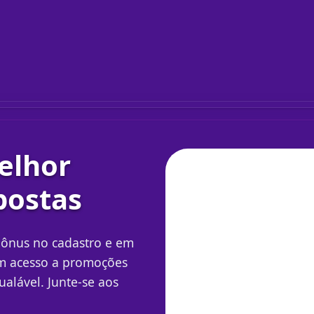
elhor
postas
bônus no cadastro e em
em acesso a promoções
ualável. Junte-se aos