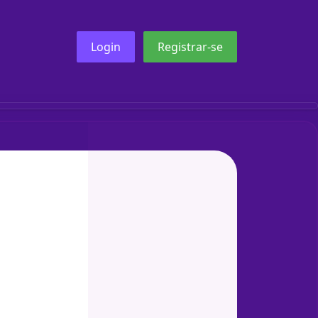
Login
Registrar-se