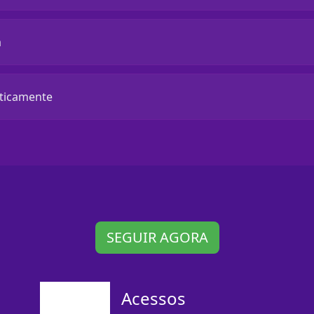
a
aticamente
SEGUIR AGORA
Acessos