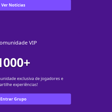
Ver Notícias
Comunidade VIP
1000+
unidade exclusiva de jogadores e
rtilhe experiências!
Entrar Grupo