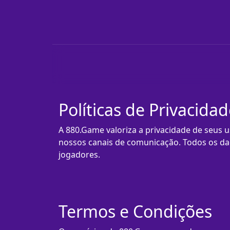
Políticas de Privacida
A 880.Game valoriza a privacidade de seus
nossos canais de comunicação. Todos os dad
jogadores.
Termos e Condições