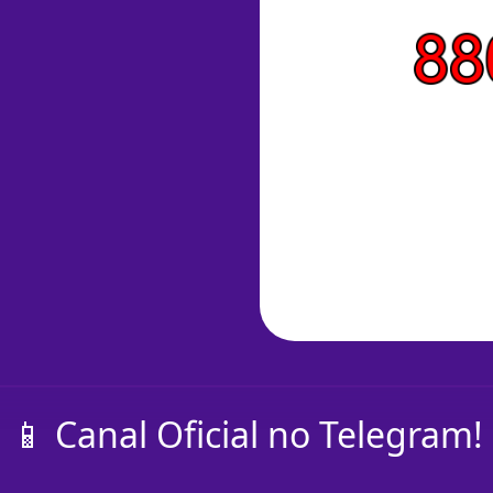
📱 Canal Oficial no Telegram!