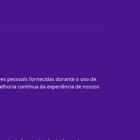
es pessoais fornecidas durante o uso de
elhoria contínua da experiência de nossos