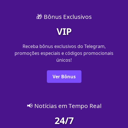
🎁 Bônus Exclusivos
VIP
Receba bônus exclusivos do Telegram,
promoções especiais e códigos promocionais
únicos!
Ver Bônus
📢 Notícias em Tempo Real
24/7