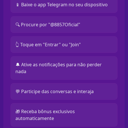
📱 Baixe o app Telegram no seu dispositivo
🔍 Procure por "@8857Oficial"
👆 Toque em "Entrar" ou "Join"
🔔 Ative as notificações para não perder
nada
💬 Participe das conversas e interaja
🎁 Receba bônus exclusivos
automaticamente