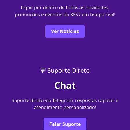
Fique por dentro de todas as novidades,
promoções e eventos da 8857 em tempo real!
Ver Notícias
💬 Suporte Direto
Chat
Suporte direto via Telegram, respostas rápidas e
atendimento personalizado!
Falar Suporte