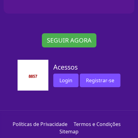
SEGUIR AGORA
Acessos
Login
Registrar-se
Políticas de Privacidade
Termos e Condições
Sitemap