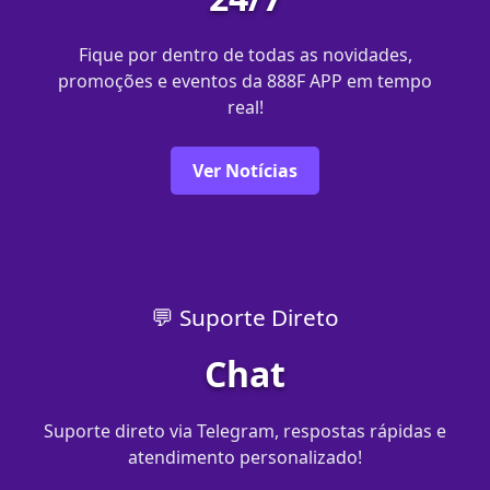
Fique por dentro de todas as novidades,
promoções e eventos da 888F APP em tempo
real!
Ver Notícias
💬 Suporte Direto
Chat
Suporte direto via Telegram, respostas rápidas e
atendimento personalizado!