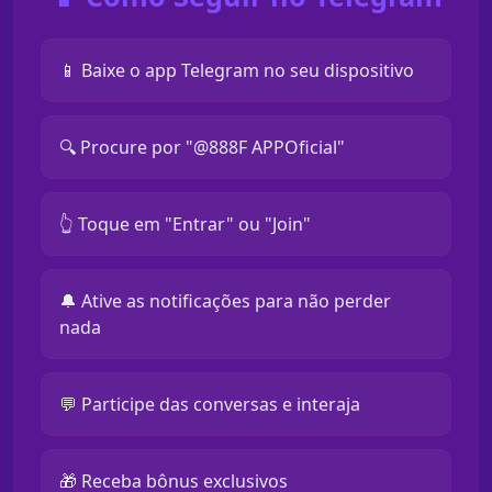
📱 Baixe o app Telegram no seu dispositivo
🔍 Procure por "@888F APPOficial"
👆 Toque em "Entrar" ou "Join"
🔔 Ative as notificações para não perder
nada
💬 Participe das conversas e interaja
🎁 Receba bônus exclusivos