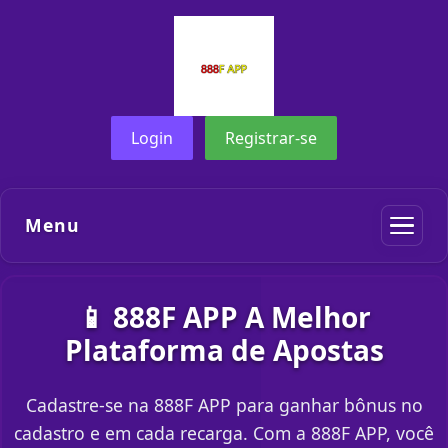
Login
Registrar-se
Menu
📱 888F APP A Melhor
Plataforma de Apostas
Cadastre-se na 888F APP para ganhar bônus no
cadastro e em cada recarga. Com a 888F APP, você