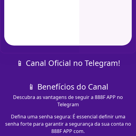
📱 Canal Oficial no Telegram!
📱 Benefícios do Canal
Descubra as vantagens de seguir a 888F APP no
Telegram
Defina uma senha segura: É essencial definir uma
senha forte para garantir a segurança da sua conta no
888F APP com​.