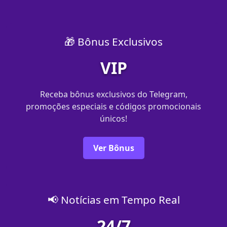
🎁 Bônus Exclusivos
VIP
Receba bônus exclusivos do Telegram,
promoções especiais e códigos promocionais
únicos!
Ver Bônus
📢 Notícias em Tempo Real
24/7