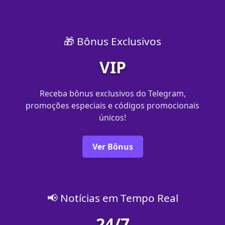
🎁 Bônus Exclusivos
VIP
Receba bônus exclusivos do Telegram,
promoções especiais e códigos promocionais
únicos!
Ver Bônus
📢 Notícias em Tempo Real
24/7