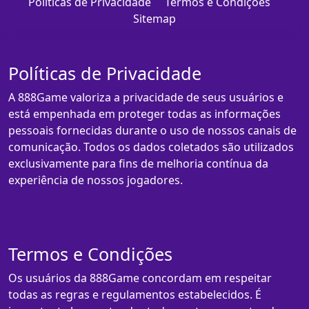
Políticas de Privacidade
Termos e Condições
Sitemap
Políticas de Privacidade
A 888Game valoriza a privacidade de seus usuários e
está empenhada em proteger todas as informações
pessoais fornecidas durante o uso de nossos canais de
comunicação. Todos os dados coletados são utilizados
exclusivamente para fins de melhoria contínua da
experiência de nossos jogadores.
Termos e Condições
Os usuários da 888Game concordam em respeitar
todas as regras e regulamentos estabelecidos. É