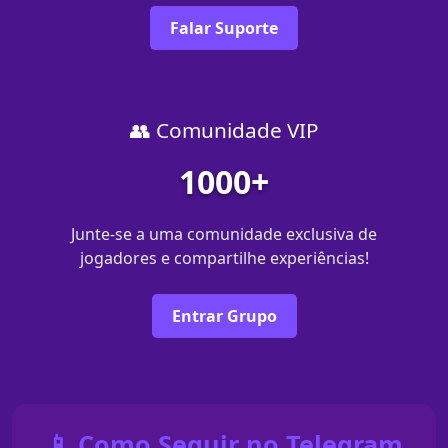
Falar Suporte
👥 Comunidade VIP
1000+
Junte-se a uma comunidade exclusiva de
jogadores e compartilhe experiências!
Entrar Grupo
📱 Como Seguir no Telegram