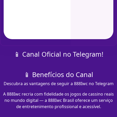
📱 Canal Oficial no Telegram!
📱 Benefícios do Canal
Descubra as vantagens de seguir a 888Iwc no Telegram
A 888Iwc recria com fidelidade os jogos de cassino reais
no mundo digital — a 888Iwc Brasil oferece um serviço
de entretenimento profissional e acessível.