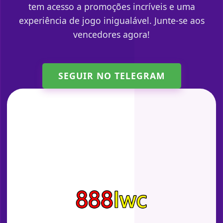
tem acesso a promoções incríveis e uma
experiência de jogo inigualável. Junte-se aos
vencedores agora!
SEGUIR NO TELEGRAM