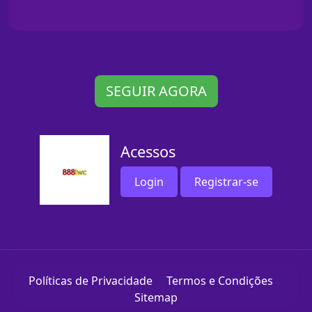
SEGUIR AGORA
Acessos
Login
Registrar-se
Políticas de Privacidade
Termos e Condições
Sitemap