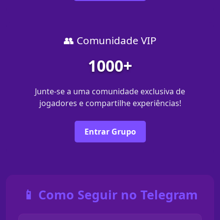
👥 Comunidade VIP
1000+
Junte-se a uma comunidade exclusiva de
jogadores e compartilhe experiências!
Entrar Grupo
📱 Como Seguir no Telegram