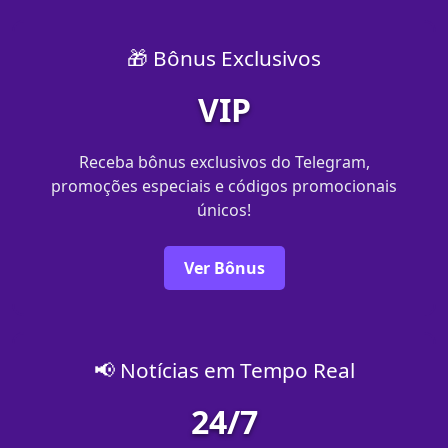
🎁 Bônus Exclusivos
VIP
Receba bônus exclusivos do Telegram,
promoções especiais e códigos promocionais
únicos!
Ver Bônus
📢 Notícias em Tempo Real
24/7