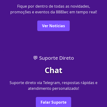
Fique por dentro de todas as novidades,
promoções e eventos da 888Iwc em tempo real!
Ver Notícias
💬 Suporte Direto
Chat
Suporte direto via Telegram, respostas rápidas e
atendimento personalizado!
Falar Suporte