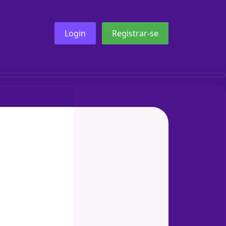
Login
Registrar-se