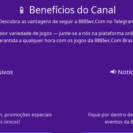
📱 Benefícios do Canal
Descubra as vantagens de seguir a 888Iwc.Com no Telegra
aior variedade de jogos — junte-se a nós na plataforma onl
arantida a qualquer hora com os jogos da 888Iwc.Com Brasil
sivos
📢 Notí
m, promoções especiais
Fique por dentro d
s únicos!
eventos da 