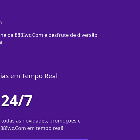
m
ine da 888Iwc.Com e desfrute de diversão
 .
cias em Tempo Real
24/7
e todas as novidades, promoções e
888Iwc.Com em tempo real!