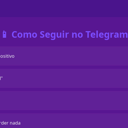
📱 Como Seguir no Telegram
ositivo
l"
erder nada