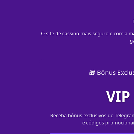
O site de cassino mais seguro e com a m
g
🎁 Bônus Exclu
VIP
Receba bônus exclusivos do Telegra
e códigos promocionai