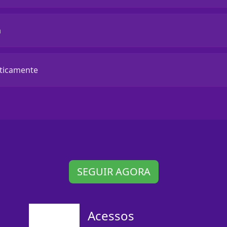
a
aticamente
SEGUIR AGORA
Acessos