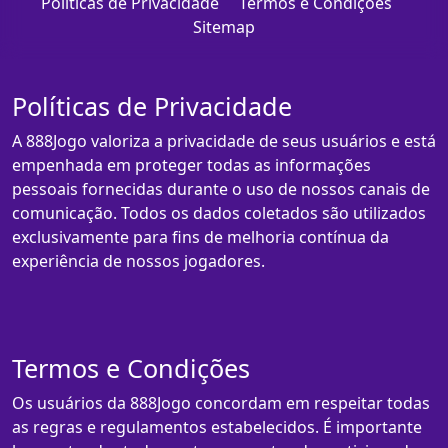
Políticas de Privacidade
Termos e Condições
Sitemap
Políticas de Privacidade
A 888Jogo valoriza a privacidade de seus usuários e está
empenhada em proteger todas as informações
pessoais fornecidas durante o uso de nossos canais de
comunicação. Todos os dados coletados são utilizados
exclusivamente para fins de melhoria contínua da
experiência de nossos jogadores.
Termos e Condições
Os usuários da 888Jogo concordam em respeitar todas
as regras e regulamentos estabelecidos. É importante