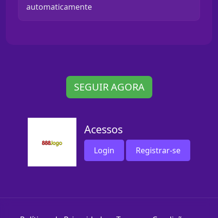
automaticamente
SEGUIR AGORA
Acessos
Login
Registrar-se