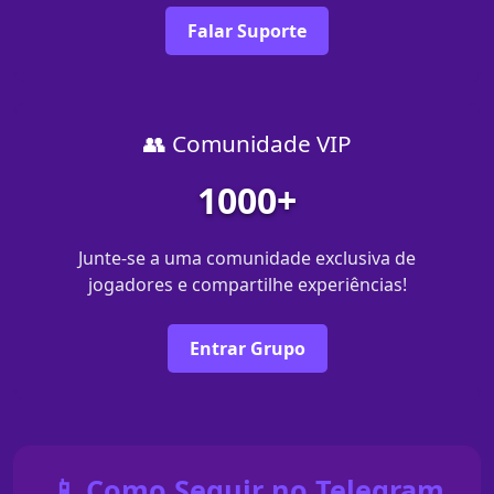
Falar Suporte
👥 Comunidade VIP
1000+
Junte-se a uma comunidade exclusiva de
jogadores e compartilhe experiências!
Entrar Grupo
📱 Como Seguir no Telegram