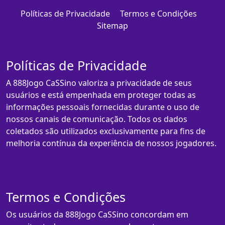
Políticas de Privacidade
Termos e Condições
Sitemap
Políticas de Privacidade
A 888Jogo CaSSino valoriza a privacidade de seus
usuários e está empenhada em proteger todas as
informações pessoais fornecidas durante o uso de
nossos canais de comunicação. Todos os dados
coletados são utilizados exclusivamente para fins de
melhoria contínua da experiência de nossos jogadores.
Termos e Condições
Os usuários da 888Jogo CaSSino concordam em