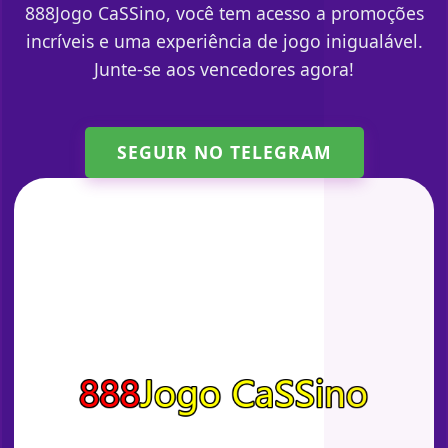
888Jogo CaSSino, você tem acesso a promoções
incríveis e uma experiência de jogo inigualável.
Junte-se aos vencedores agora!
SEGUIR NO TELEGRAM