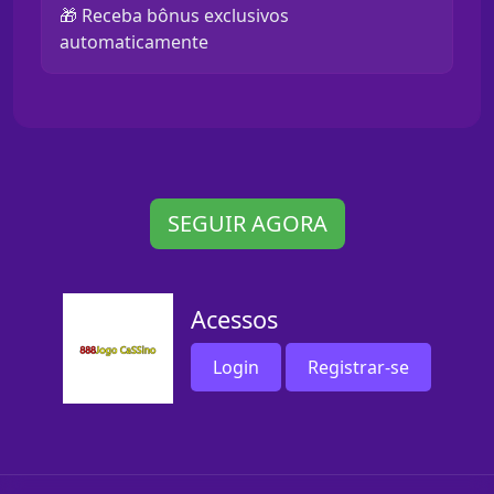
🎁 Receba bônus exclusivos
automaticamente
SEGUIR AGORA
Acessos
Login
Registrar-se