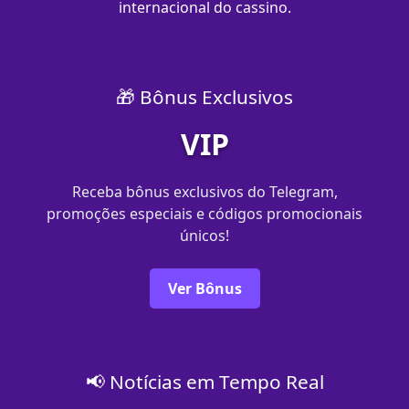
internacional do cassino.
🎁 Bônus Exclusivos
VIP
Receba bônus exclusivos do Telegram,
promoções especiais e códigos promocionais
únicos!
Ver Bônus
📢 Notícias em Tempo Real