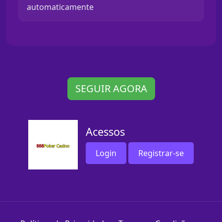
automaticamente
SEGUIR AGORA
Acessos
Login
Registrar-se