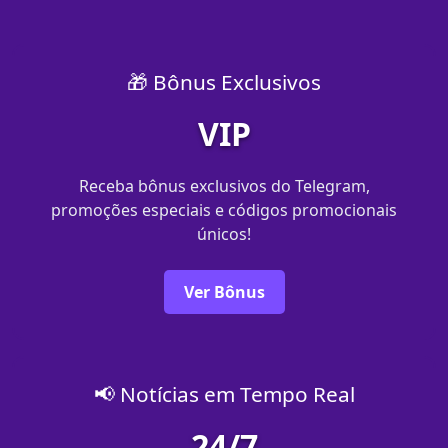
🎁 Bônus Exclusivos
VIP
Receba bônus exclusivos do Telegram,
promoções especiais e códigos promocionais
únicos!
Ver Bônus
📢 Notícias em Tempo Real
24/7