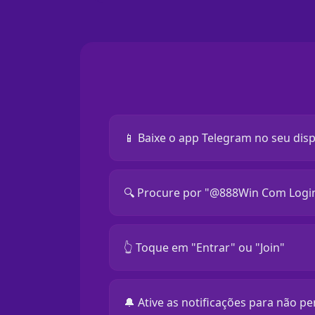
📱 Baixe o app Telegram no seu disp
🔍 Procure por "@888Win Com Login
👆 Toque em "Entrar" ou "Join"
🔔 Ative as notificações para não p