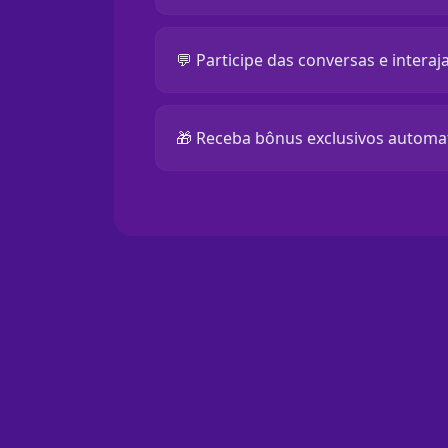
💬 Participe das conversas e interaj
🎁 Receba bônus exclusivos autom