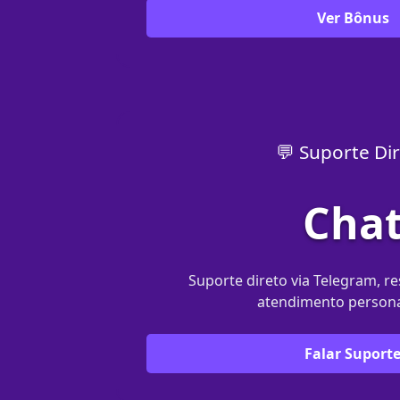
Ver Bônus
💬 Suporte Di
Cha
Suporte direto via Telegram, r
atendimento persona
Falar Suport