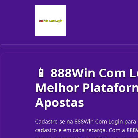
📱 888Win Com L
Melhor Platafor
Apostas
Cadastre-se na 888Win Com Login para
cadastro e em cada recarga. Com a 888