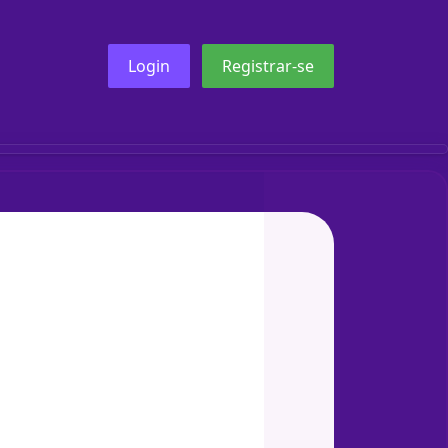
Login
Registrar-se