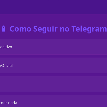
📱 Como Seguir no Telegram
ositivo
Oficial"
erder nada