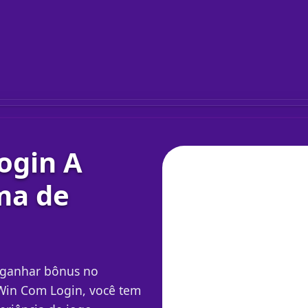
ogin A
ma de
 ganhar bônus no
Win Com Login, você tem