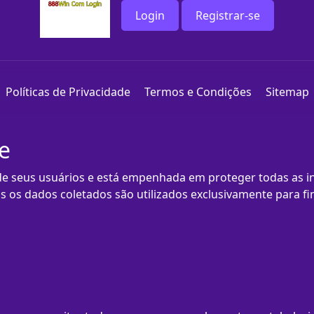
Login
Registrar-se
Políticas de Privacidade
Termos e Condições
Sitemap
de
 de seus usuários e está empenhada em proteger todas as i
 os dados coletados são utilizados exclusivamente para fi