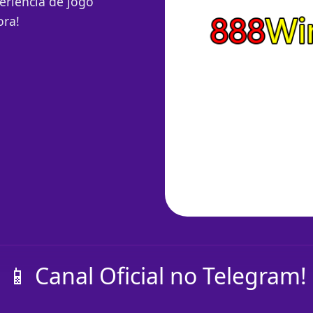
eriência de jogo
ora!
📱 Canal Oficial no Telegram!