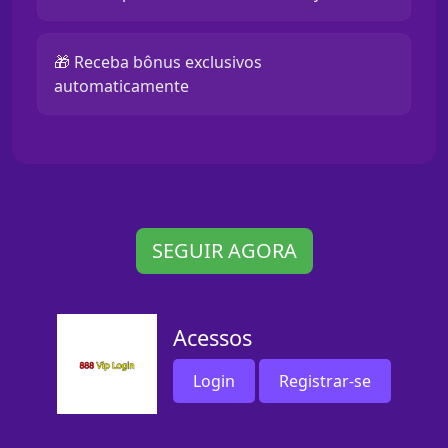
🎁 Receba bônus exclusivos
automaticamente
SEGUIR AGORA
Acessos
Login
Registrar-se