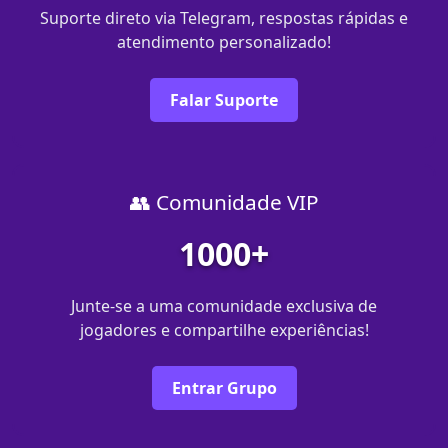
Suporte direto via Telegram, respostas rápidas e
atendimento personalizado!
Falar Suporte
👥 Comunidade VIP
1000+
Junte-se a uma comunidade exclusiva de
jogadores e compartilhe experiências!
Entrar Grupo