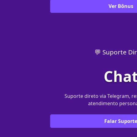
Ver Bônus
💬 Suporte Di
Cha
Suporte direto via Telegram, r
atendimento persona
Falar Suport