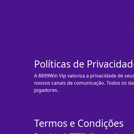
Políticas de Privacida
A 8899Win Vip valoriza a privacidade de se
nossos canais de comunicação. Todos os dad
jogadores.
Termos e Condições