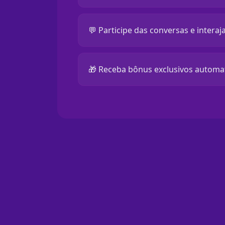
💬 Participe das conversas e interaj
🎁 Receba bônus exclusivos autom