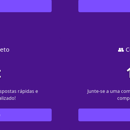
reto
👥 
t
espostas rápidas e
Junte-se a uma com
lizado!
compa
e