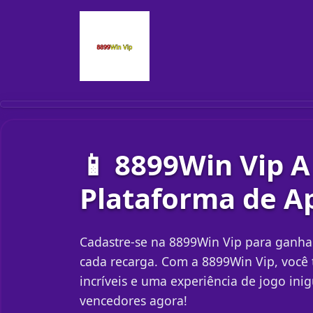
📱 8899Win Vip 
Plataforma de A
Cadastre-se na 8899Win Vip para ganha
cada recarga. Com a 8899Win Vip, você
incríveis e uma experiência de jogo inig
vencedores agora!