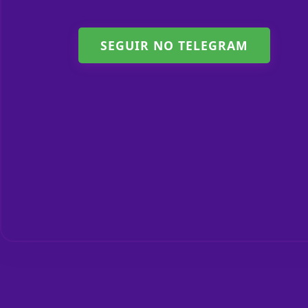
SEGUIR NO TELEGRAM