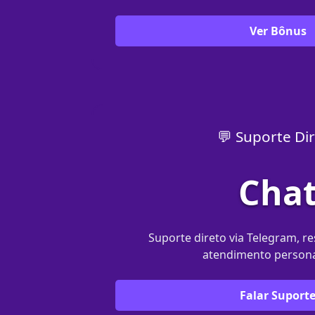
Ver Bônus
💬 Suporte Di
Cha
Suporte direto via Telegram, r
atendimento persona
Falar Suport