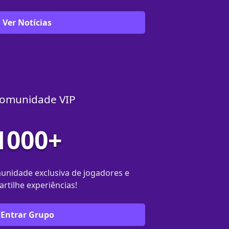
Ver Notícias
Comunidade VIP
1000+
unidade exclusiva de jogadores e
rtilhe experiências!
Entrar Grupo