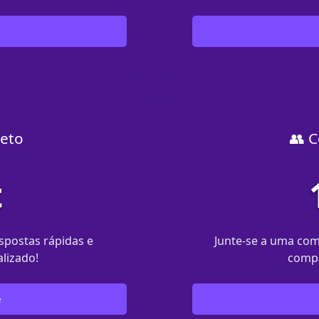
reto
👥 
t
espostas rápidas e
Junte-se a uma com
lizado!
compa
e