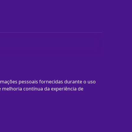
ormações pessoais fornecidas durante o uso
e melhoria contínua da experiência de