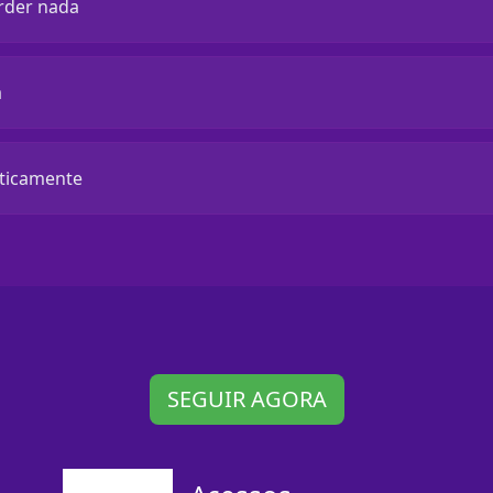
erder nada
a
aticamente
SEGUIR AGORA