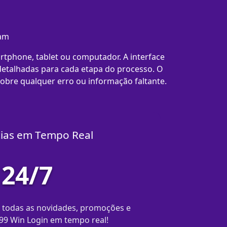
ram
artphone, tablet ou computador. A interface
s detalhadas para cada etapa do processo. O
obre qualquer erro ou informação faltante.
cias em Tempo Real
24/7
e todas as novidades, promoções e
99 Win Login em tempo real!