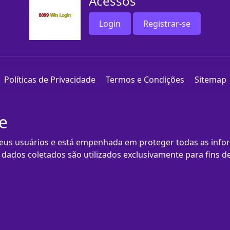
Acessos
Login
Registrar-se
Políticas de Privacidade
Termos e Condições
Sitemap
de
 seus usuários e está empenhada em proteger todas as inf
dados coletados são utilizados exclusivamente para fins d