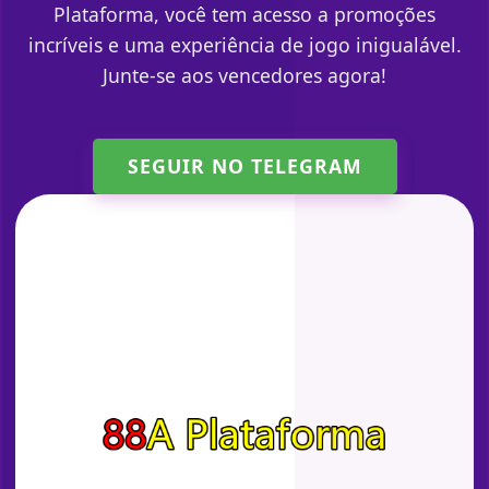
Plataforma, você tem acesso a promoções
incríveis e uma experiência de jogo inigualável.
Junte-se aos vencedores agora!
SEGUIR NO TELEGRAM