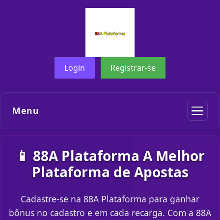
Login
Registrar-se
Menu
📱 88A Plataforma A Melhor
Plataforma de Apostas
Cadastre-se na 88A Plataforma para ganhar
bônus no cadastro e em cada recarga. Com a 88A