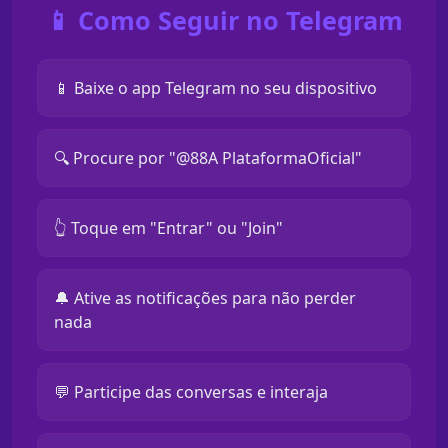
📱 Como Seguir no Telegram
📱 Baixe o app Telegram no seu dispositivo
🔍 Procure por "@88A PlataformaOficial"
👆 Toque em "Entrar" ou "Join"
🔔 Ative as notificações para não perder
nada
💬 Participe das conversas e interaja