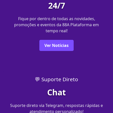
24/7
Fique por dentro de todas as novidades,
promoções e eventos da 88A Plataforma em
tempo real!
Ver Notícias
💬 Suporte Direto
Chat
Suporte direto via Telegram, respostas rápidas e
atendimento personalizado!