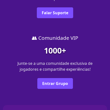
Falar Suporte
👥 Comunidade VIP
1000+
Junte-se a uma comunidade exclusiva de
jogadores e compartilhe experiências!
Entrar Grupo