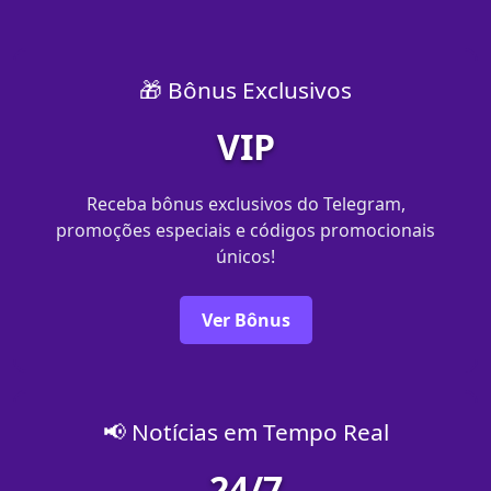
🎁 Bônus Exclusivos
VIP
Receba bônus exclusivos do Telegram,
promoções especiais e códigos promocionais
únicos!
Ver Bônus
📢 Notícias em Tempo Real
24/7