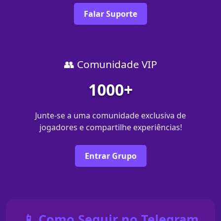
Falar Suporte
👥 Comunidade VIP
1000+
Junte-se a uma comunidade exclusiva de
jogadores e compartilhe experiências!
Entrar Grupo
📱 Como Seguir no Telegram