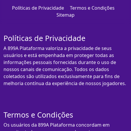
Políticas de Privacidade
Termos e Condições
Sitemap
Políticas de Privacidade
A 899A Plataforma valoriza a privacidade de seus
usuários e está empenhada em proteger todas as
informações pessoais fornecidas durante o uso de
nossos canais de comunicação. Todos os dados
coletados são utilizados exclusivamente para fins de
melhoria contínua da experiência de nossos jogadores.
Termos e Condições
Os usuários da 899A Plataforma concordam em