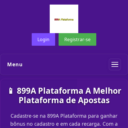
Login
Registrar-se
Menu
📱 899A Plataforma A Melhor
Plataforma de Apostas
Cadastre-se na 899A Plataforma para ganhar
bônus no cadastro e em cada recarga. Com a