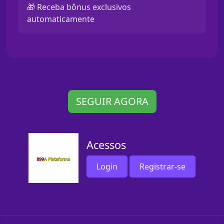
🎁 Receba bônus exclusivos
automaticamente
SEGUIR AGORA
Acessos
Login
Registrar-se