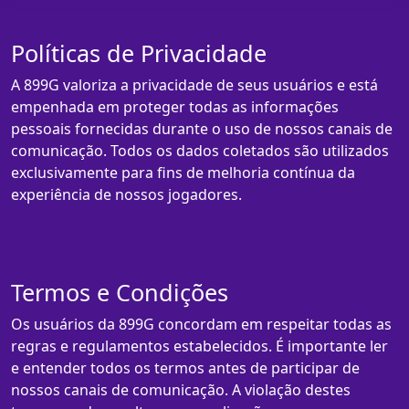
Políticas de Privacidade
A 899G valoriza a privacidade de seus usuários e está
empenhada em proteger todas as informações
pessoais fornecidas durante o uso de nossos canais de
comunicação. Todos os dados coletados são utilizados
exclusivamente para fins de melhoria contínua da
experiência de nossos jogadores.
Termos e Condições
Os usuários da 899G concordam em respeitar todas as
regras e regulamentos estabelecidos. É importante ler
e entender todos os termos antes de participar de
nossos canais de comunicação. A violação destes