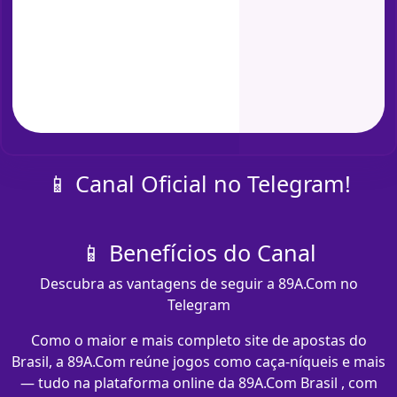
📱 Canal Oficial no Telegram!
📱 Benefícios do Canal
Descubra as vantagens de seguir a 89A.Com no
Telegram
Como o maior e mais completo site de apostas do
Brasil, a 89A.Com reúne jogos como caça-níqueis e mais
— tudo na plataforma online da 89A.Com Brasil , com