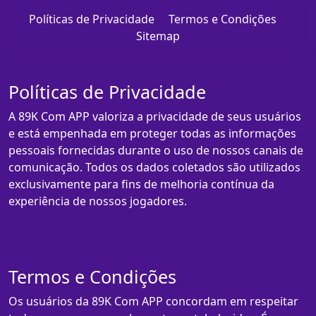
Políticas de Privacidade
Termos e Condições
Sitemap
Políticas de Privacidade
A 89K Com APP valoriza a privacidade de seus usuários
e está empenhada em proteger todas as informações
pessoais fornecidas durante o uso de nossos canais de
comunicação. Todos os dados coletados são utilizados
exclusivamente para fins de melhoria contínua da
experiência de nossos jogadores.
Termos e Condições
Os usuários da 89K Com APP concordam em respeitar