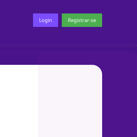
Login
Registrar-se