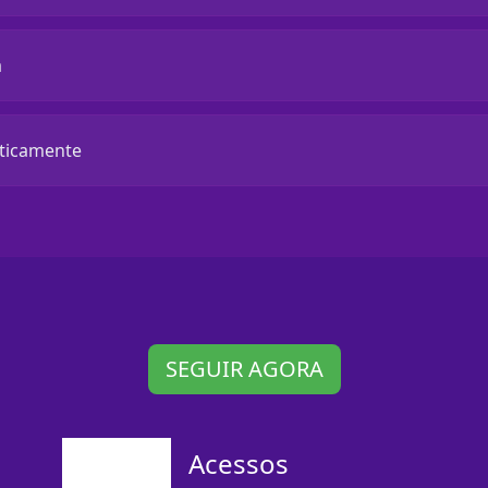
a
aticamente
SEGUIR AGORA
Acessos