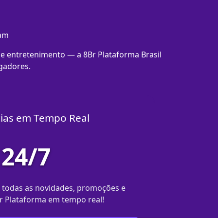
ram
e entretenimento — a 8Br Plataforma Brasil
gadores.
cias em Tempo Real
24/7
e todas as novidades, promoções e
r Plataforma em tempo real!