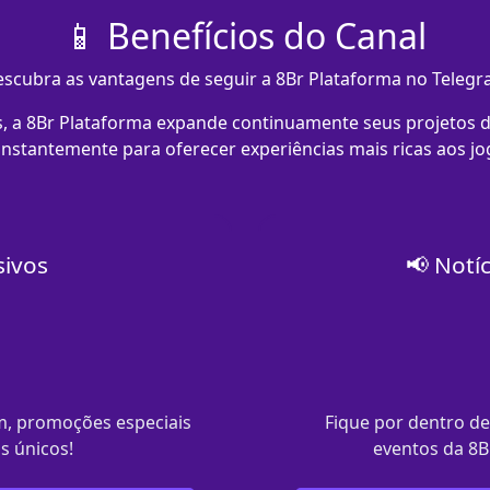
📱 Benefícios do Canal
scubra as vantagens de seguir a 8Br Plataforma no Teleg
 a 8Br Plataforma expande continuamente seus projetos d
onstantemente para oferecer experiências mais ricas aos jo
sivos
📢 Notí
m, promoções especiais
Fique por dentro d
s únicos!
eventos da 8B