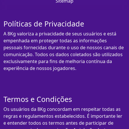
Sitemap
Políticas de Privacidade
A 8Kg valoriza a privacidade de seus usuários e está
empenhada em proteger todas as informações
pessoais fornecidas durante o uso de nossos canais de
comunicação. Todos os dados coletados são utilizados
exclusivamente para fins de melhoria contínua da
experiência de nossos jogadores.
Termos e Condições
Os usuários da 8Kg concordam em respeitar todas as
regras e regulamentos estabelecidos. É importante ler
e entender todos os termos antes de participar de