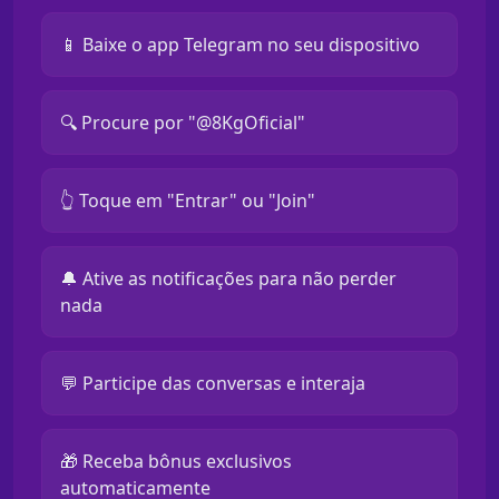
📱 Baixe o app Telegram no seu dispositivo
🔍 Procure por "@8KgOficial"
👆 Toque em "Entrar" ou "Join"
🔔 Ative as notificações para não perder
nada
💬 Participe das conversas e interaja
🎁 Receba bônus exclusivos
automaticamente