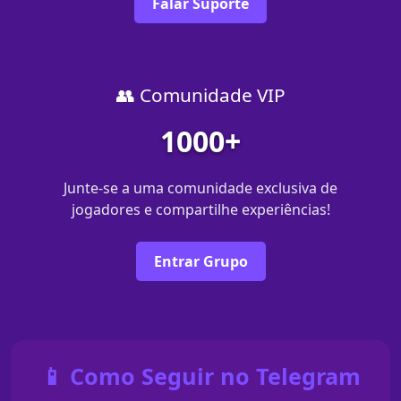
Falar Suporte
👥 Comunidade VIP
1000+
Junte-se a uma comunidade exclusiva de
jogadores e compartilhe experiências!
Entrar Grupo
📱 Como Seguir no Telegram