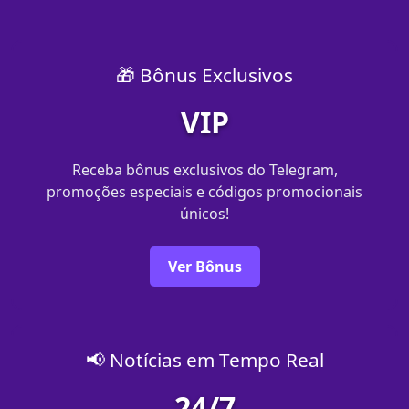
🎁 Bônus Exclusivos
VIP
Receba bônus exclusivos do Telegram,
promoções especiais e códigos promocionais
únicos!
Ver Bônus
📢 Notícias em Tempo Real
24/7