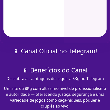
📱 Canal Oficial no Telegram!
📱 Benefícios do Canal
Descubra as vantagens de seguir a 8Kg no Telegram
Um site da 8Kg com altíssimo nível de profissionalismo
e autoridade — oferecendo justiça, segurança e uma
variedade de jogos como caça-níqueis, pôquer e
crupiês ao vivo.