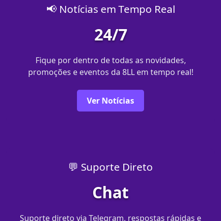
📢 Notícias em Tempo Real
24/7
Fique por dentro de todas as novidades,
promoções e eventos da 8LL em tempo real!
Ver Notícias
💬 Suporte Direto
Chat
Suporte direto via Telegram, respostas rápidas e