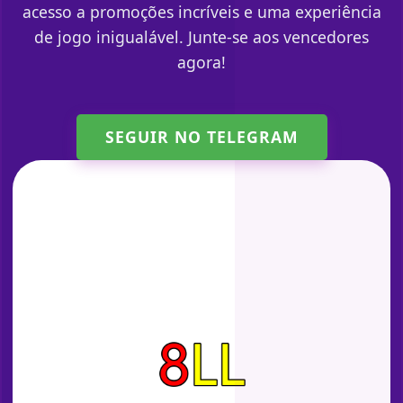
acesso a promoções incríveis e uma experiência
de jogo inigualável. Junte-se aos vencedores
agora!
SEGUIR NO TELEGRAM