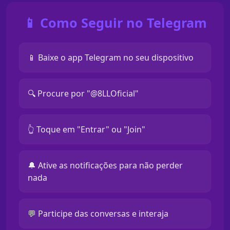
📱 Como Seguir no Telegram
📱 Baixe o app Telegram no seu dispositivo
🔍 Procure por "@8LLOficial"
👆 Toque em "Entrar" ou "Join"
🔔 Ative as notificações para não perder
nada
💬 Participe das conversas e interaja