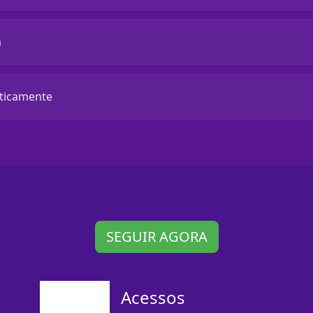
a
aticamente
SEGUIR AGORA
Acessos