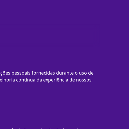
ações pessoais fornecidas durante o uso de
elhoria contínua da experiência de nossos