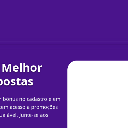
A Melhor
postas
r bônus no cadastro e em
 tem acesso a promoções
ualável. Junte-se aos