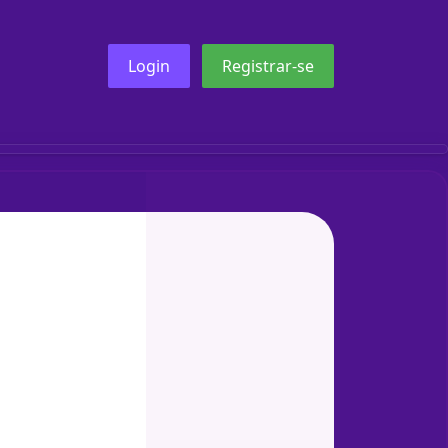
Login
Registrar-se