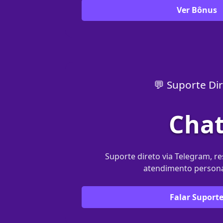
Ver Bônus
💬 Suporte Di
Cha
Suporte direto via Telegram, r
atendimento persona
Falar Suport