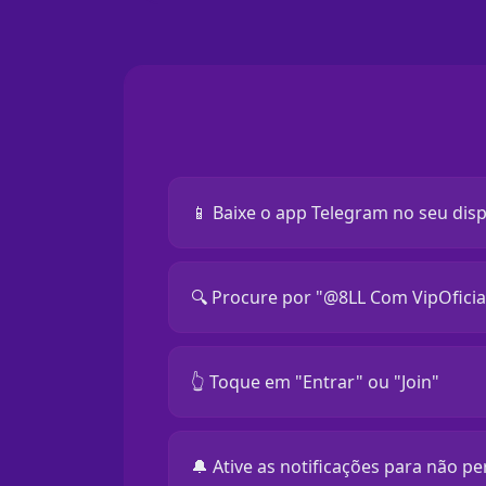
📱 Baixe o app Telegram no seu disp
🔍 Procure por "@8LL Com VipOficia
👆 Toque em "Entrar" ou "Join"
🔔 Ative as notificações para não p