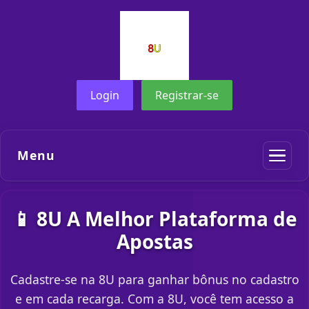
Login
Registrar-se
Menu
📱 8U A Melhor Plataforma de
Apostas
Cadastre-se na 8U para ganhar bônus no cadastro
e em cada recarga. Com a 8U, você tem acesso a