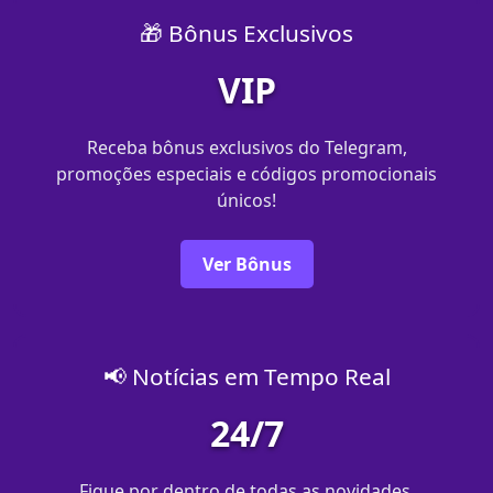
🎁 Bônus Exclusivos
VIP
Receba bônus exclusivos do Telegram,
promoções especiais e códigos promocionais
únicos!
Ver Bônus
📢 Notícias em Tempo Real
24/7
Fique por dentro de todas as novidades,