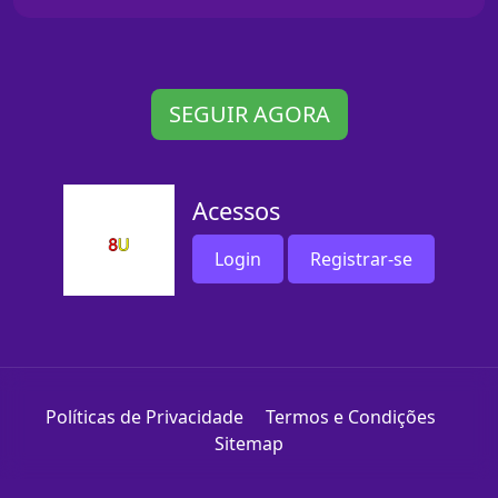
SEGUIR AGORA
Acessos
Login
Registrar-se
Políticas de Privacidade
Termos e Condições
Sitemap