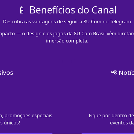
📱 Benefícios do Canal
Descubra as vantagens de seguir a 8U Com no Telegram
pacto — o design e os jogos da 8U Com Brasil vêm diretam
imersão completa.
sivos
📢 Notí
m, promoções especiais
Fique por dentro d
s únicos!
eventos d