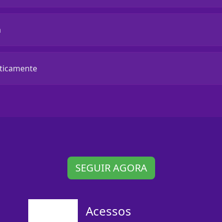
a
aticamente
SEGUIR AGORA
Acessos