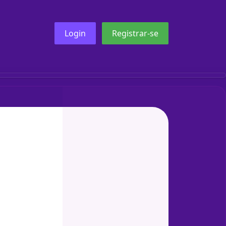
Login
Registrar-se