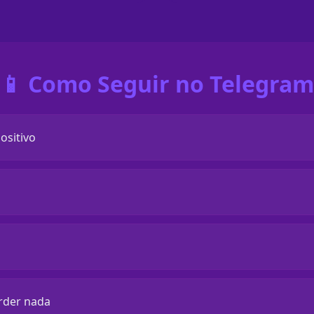
📱 Como Seguir no Telegram
ositivo
erder nada