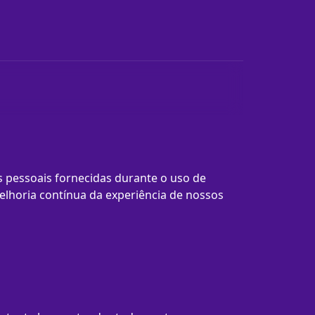
 pessoais fornecidas durante o uso de
elhoria contínua da experiência de nossos