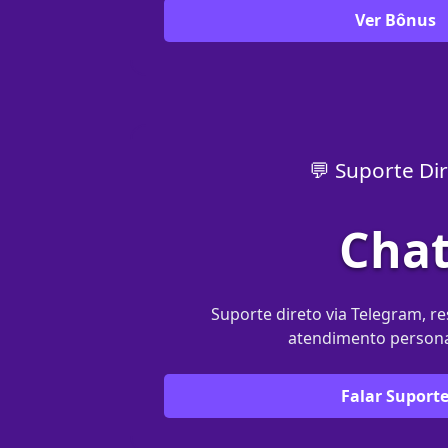
Ver Bônus
💬 Suporte Di
Cha
Suporte direto via Telegram, r
atendimento persona
Falar Suport