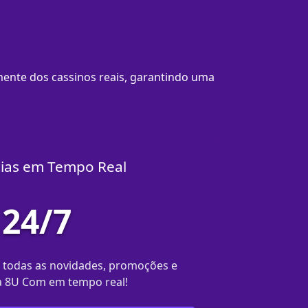
ente dos cassinos reais, garantindo uma
cias em Tempo Real
24/7
e todas as novidades, promoções e
a 8U Com em tempo real!