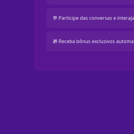
💬 Participe das conversas e interaj
🎁 Receba bônus exclusivos autom