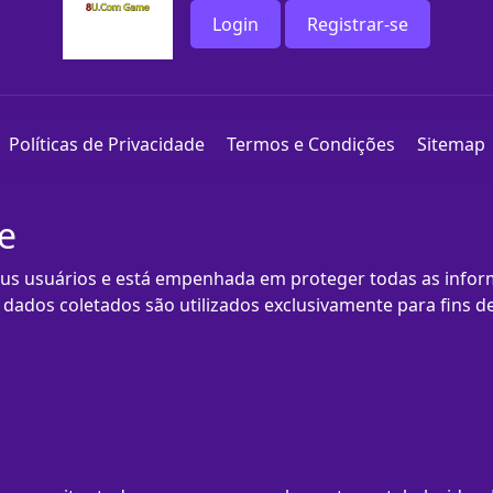
Login
Registrar-se
Políticas de Privacidade
Termos e Condições
Sitemap
de
eus usuários e está empenhada em proteger todas as infor
dados coletados são utilizados exclusivamente para fins d