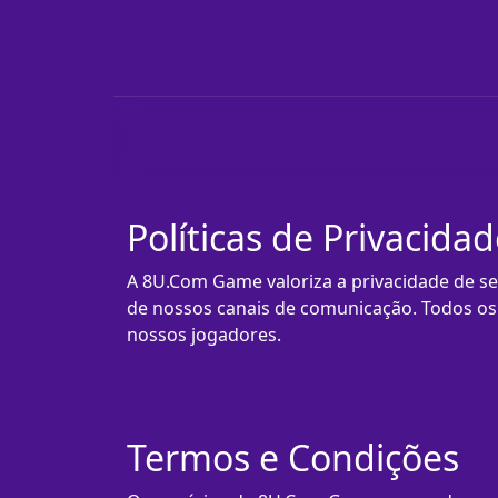
Políticas de Privacida
A 8U.Com Game valoriza a privacidade de s
de nossos canais de comunicação. Todos os 
nossos jogadores.
Termos e Condições