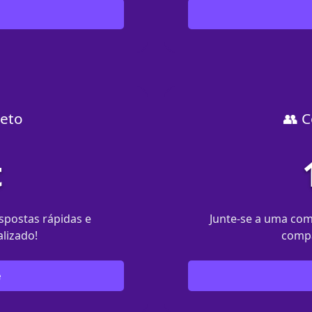
reto
👥 
t
espostas rápidas e
Junte-se a uma com
lizado!
compa
e