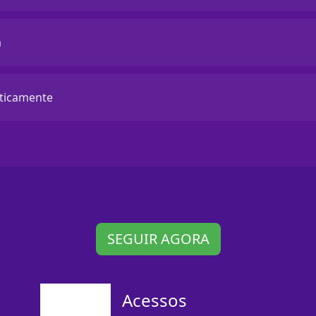
a
aticamente
SEGUIR AGORA
Acessos