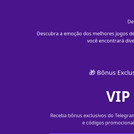
De
Descubra a emoção dos melhores jogos de s
você encontrará div
🎁 Bônus Exclu
VIP
Receba bônus exclusivos do Telegra
e códigos promocionai