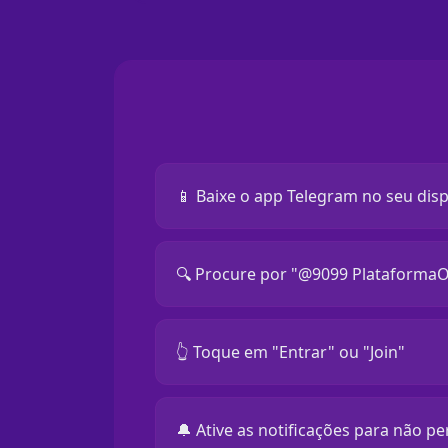
📱 Baixe o app Telegram no seu disp
🔍 Procure por "@9099 PlataformaOf
👆 Toque em "Entrar" ou "Join"
🔔 Ative as notificações para não p