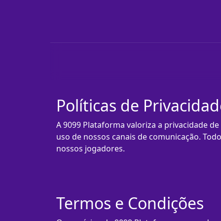
Políticas de Privacida
A 9099 Plataforma valoriza a privacidade d
uso de nossos canais de comunicação. Todos
nossos jogadores.
Termos e Condições