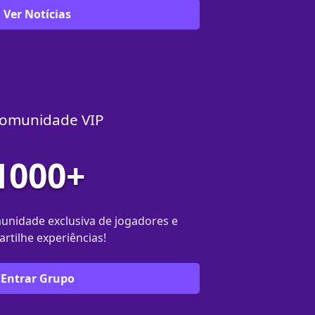
Ver Notícias
Comunidade VIP
1000+
unidade exclusiva de jogadores e
rtilhe experiências!
Entrar Grupo