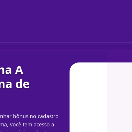
ma A
ma de
anhar bônus no cadastro
ma, você tem acesso a