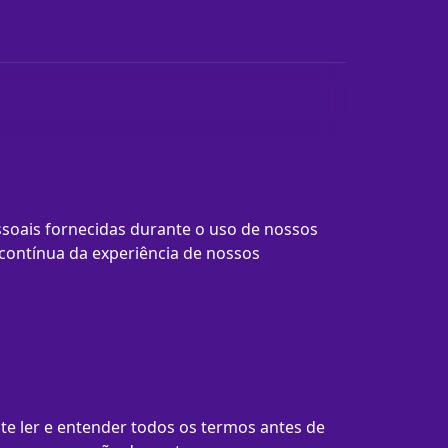
ssoais fornecidas durante o uso de nossos
 contínua da experiência de nossos
te ler e entender todos os termos antes de