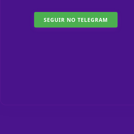
SEGUIR NO TELEGRAM