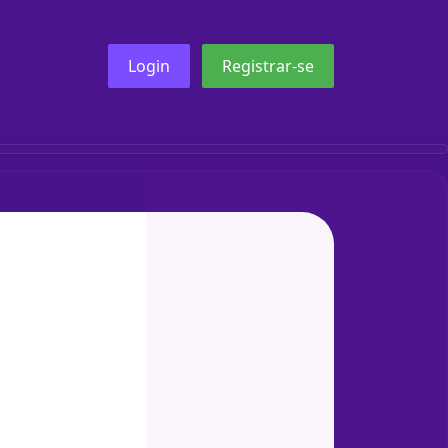
Login
Registrar-se