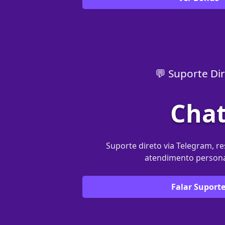
💬 Suporte Di
Cha
Suporte direto via Telegram, r
atendimento persona
Falar Suport