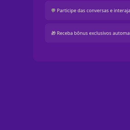
💬 Participe das conversas e interaj
🎁 Receba bônus exclusivos autom