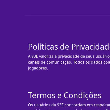
Políticas de Privacida
A 93E valoriza a privacidade de seus usuár
canais de comunicação. Todos os dados cole
jogadores.
Termos e Condições
Os usuários da 93E concordam em respeitar 