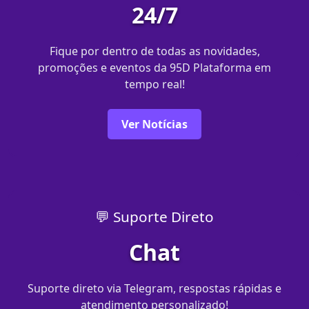
24/7
Fique por dentro de todas as novidades,
promoções e eventos da 95D Plataforma em
tempo real!
Ver Notícias
💬 Suporte Direto
Chat
Suporte direto via Telegram, respostas rápidas e
atendimento personalizado!