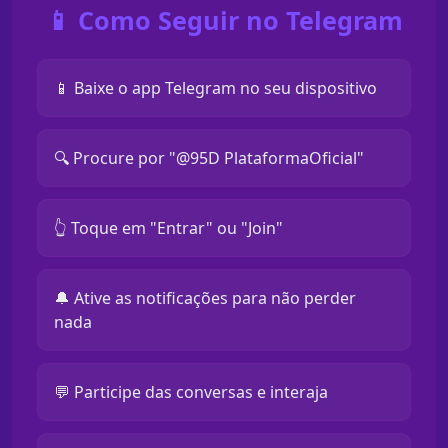
📱 Como Seguir no Telegram
📱 Baixe o app Telegram no seu dispositivo
🔍 Procure por "@95D PlataformaOficial"
👆 Toque em "Entrar" ou "Join"
🔔 Ative as notificações para não perder
nada
💬 Participe das conversas e interaja