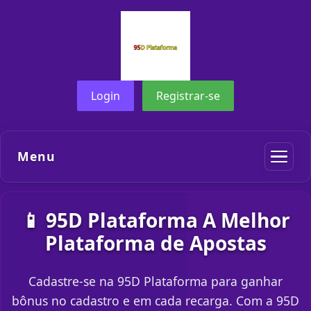
Login
Registrar-se
Menu
📱 95D Plataforma A Melhor
Plataforma de Apostas
Cadastre-se na 95D Plataforma para ganhar
bônus no cadastro e em cada recarga. Com a 95D