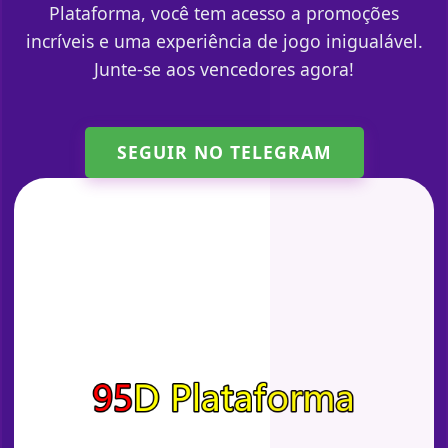
Plataforma, você tem acesso a promoções
incríveis e uma experiência de jogo inigualável.
Junte-se aos vencedores agora!
SEGUIR NO TELEGRAM