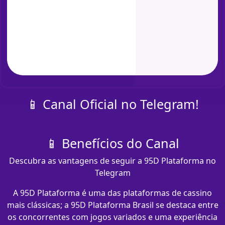
📱 Canal Oficial no Telegram!
📱 Benefícios do Canal
Descubra as vantagens de seguir a 95D Plataforma no
Telegram
A 95D Plataforma é uma das plataformas de cassino
mais clássicas; a 95D Plataforma Brasil se destaca entre
os concorrentes com jogos variados e uma experiência