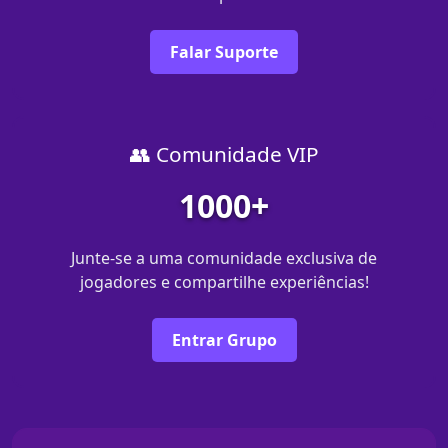
Falar Suporte
👥 Comunidade VIP
1000+
Junte-se a uma comunidade exclusiva de
jogadores e compartilhe experiências!
Entrar Grupo