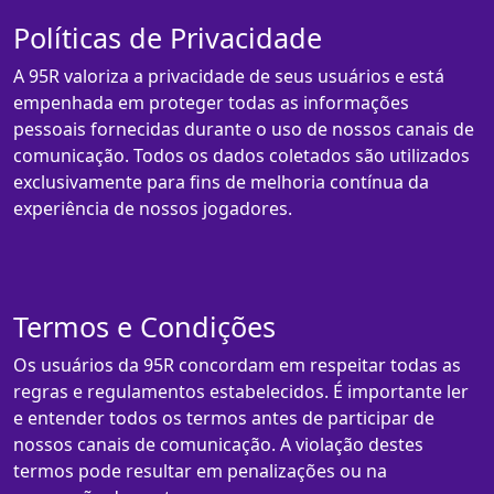
Políticas de Privacidade
A 95R valoriza a privacidade de seus usuários e está
empenhada em proteger todas as informações
pessoais fornecidas durante o uso de nossos canais de
comunicação. Todos os dados coletados são utilizados
exclusivamente para fins de melhoria contínua da
experiência de nossos jogadores.
Termos e Condições
Os usuários da 95R concordam em respeitar todas as
regras e regulamentos estabelecidos. É importante ler
e entender todos os termos antes de participar de
nossos canais de comunicação. A violação destes
termos pode resultar em penalizações ou na