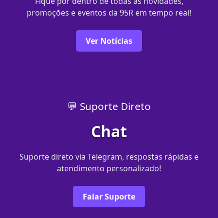
Fique por dentro de todas as novidades,
promoções e eventos da 95R em tempo real!
Ver Notícias
💬 Suporte Direto
Chat
Suporte direto via Telegram, respostas rápidas e
atendimento personalizado!
Falar Suporte