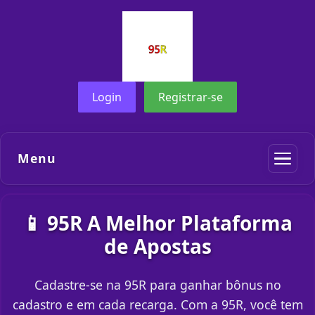
Login
Registrar-se
Menu
📱 95R A Melhor Plataforma
de Apostas
Cadastre-se na 95R para ganhar bônus no
cadastro e em cada recarga. Com a 95R, você tem