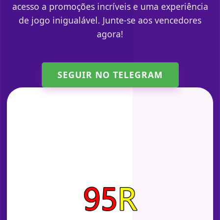
acesso a promoções incríveis e uma experiência
de jogo inigualável. Junte-se aos vencedores
agora!
SEGUIR NO TELEGRAM