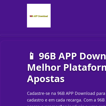
📱 96B APP Down
Melhor Platafor
Apostas
Cadastre-se na 96B APP Download para
cadastro e em cada recarga. Com a 96