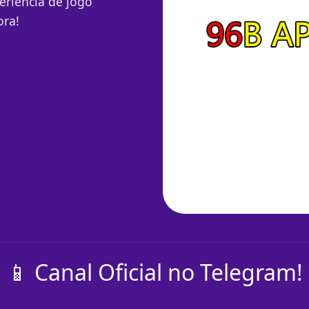
eriência de jogo
ora!
📱 Canal Oficial no Telegram!