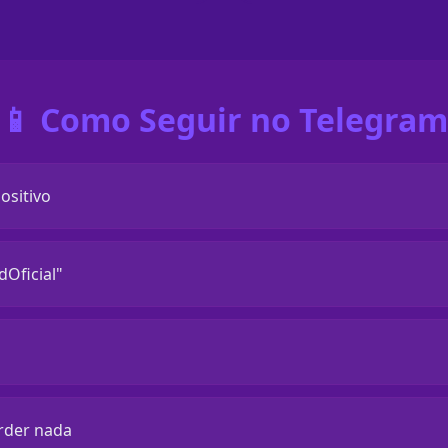
📱 Como Seguir no Telegram
ositivo
Oficial"
erder nada