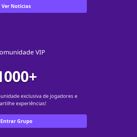
Ver Notícias
Comunidade VIP
1000+
unidade exclusiva de jogadores e
rtilhe experiências!
Entrar Grupo