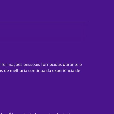
informações pessoais fornecidas durante o
ns de melhoria contínua da experiência de