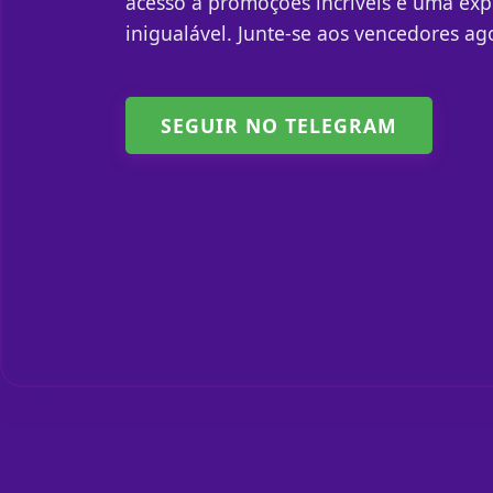
acesso a promoções incríveis e uma exp
inigualável. Junte-se aos vencedores ag
SEGUIR NO TELEGRAM