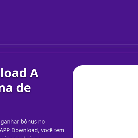
load A
ma de
 ganhar bônus no
B APP Download, você tem