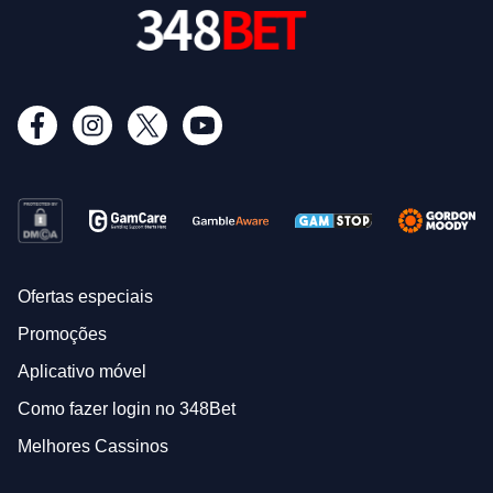
Ofertas especiais
Promoções
Aplicativo móvel
Como fazer login no 348Bet
Melhores Cassinos