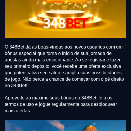
O 348Bet dá as boas-vindas aos novos usuários com um
bônus especial que torna o início de sua jornada de
apostas ainda mais emocionante. Ao se registrar e fazer
seu primeiro depósito, você recebe uma oferta exclusiva
que potencializa seu saldo e amplia suas possibilidades
de jogo. Não perca a chance de começar com o pé direito
no 348Bet!
Aproveite ao máximo seus bônus no 348Bet: leia os
termos de uso e jogue regularmente para desbloquear
mais ofertas.