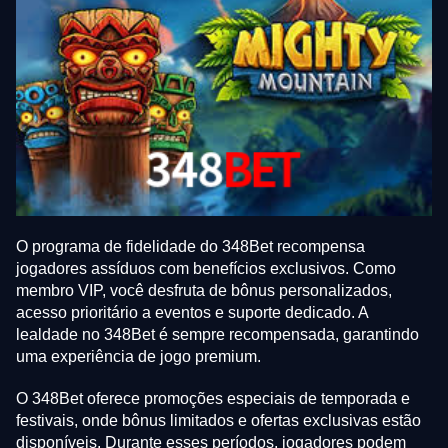
O programa de fidelidade do 348Bet recompensa
jogadores assíduos com benefícios exclusivos. Como
membro VIP, você desfruta de bônus personalizados,
acesso prioritário a eventos e suporte dedicado. A
lealdade no 348Bet é sempre recompensada, garantindo
uma experiência de jogo premium.
O 348Bet oferece promoções especiais de temporada e
festivais, onde bônus limitados e ofertas exclusivas estão
disponíveis. Durante esses períodos, jogadores podem